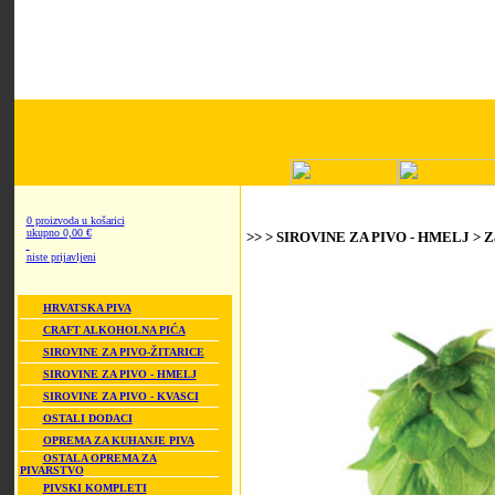
0 proizvoda u košarici
ukupno 0,00 €
>> > SIROVINE ZA PIVO - HMELJ > Z
niste prijavljeni
HRVATSKA PIVA
CRAFT ALKOHOLNA PIĆA
SIROVINE ZA PIVO-ŽITARICE
SIROVINE ZA PIVO - HMELJ
SIROVINE ZA PIVO - KVASCI
OSTALI DODACI
OPREMA ZA KUHANJE PIVA
OSTALA OPREMA ZA
PIVARSTVO
PIVSKI KOMPLETI