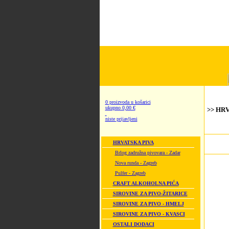
0 proizvoda u košarici
ukupno 0,00 €
>> HRV
niste prijavljeni
HRVATSKA PIVA
Brlog zadružna pivovara - Zadar
Nova runda - Zagreb
Pulfer - Zagreb
CRAFT ALKOHOLNA PIĆA
SIROVINE ZA PIVO-ŽITARICE
SIROVINE ZA PIVO - HMELJ
SIROVINE ZA PIVO - KVASCI
OSTALI DODACI