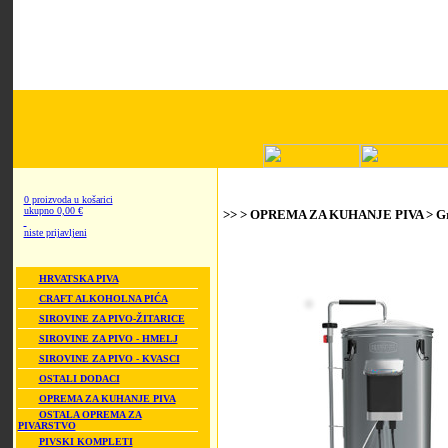
0 proizvoda u košarici
ukupno 0,00 €
>> > OPREMA ZA KUHANJE PIVA > Grai
niste prijavljeni
HRVATSKA PIVA
CRAFT ALKOHOLNA PIĆA
SIROVINE ZA PIVO-ŽITARICE
SIROVINE ZA PIVO - HMELJ
SIROVINE ZA PIVO - KVASCI
OSTALI DODACI
OPREMA ZA KUHANJE PIVA
OSTALA OPREMA ZA
PIVARSTVO
PIVSKI KOMPLETI