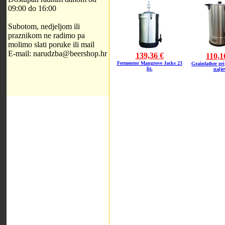
09:00 do 16:00
Subotom, nedjeljom ili
praznikom ne radimo pa
molimo slati poruke ili mail
E-mail: narudzba@beershop.hr
139,36 €
110,1
Fermentor Mangrove Jacks 23
Grainfather gri
lit.
nalje