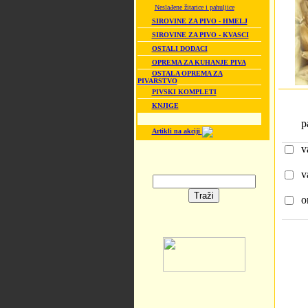
Neslađene žitarice i pahuljice
SIROVINE ZA PIVO - HMELJ
SIROVINE ZA PIVO - KVASCI
OSTALI DODACI
OPREMA ZA KUHANJE PIVA
OSTALA OPREMA ZA
PIVARSTVO
PIVSKI KOMPLETI
KNJIGE
p
Artikli na akciji
v
v
o