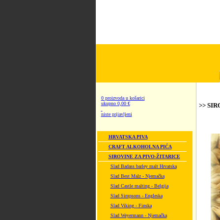
0 proizvoda u košarici
ukupno 0,00 €
>> SIR
niste prijavljeni
HRVATSKA PIVA
CRAFT ALKOHOLNA PIĆA
SIROVINE ZA PIVO-ŽITARICE
Slad Badass barley malt Hrvatska
Slad Best Malz - Njemačka
Slad Castle malting - Belgija
Slad Simpsons - Engleska
Slad Viking - Finska
Slad Weyermann - Njemačka