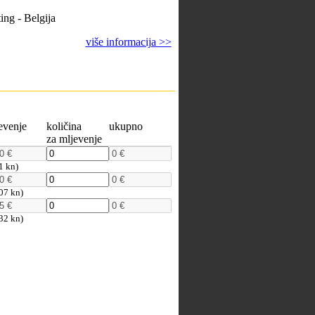
ing - Belgija
više informacija >>
evenje
količina
ukupno
za mljevenje
1 kn)
07 kn)
32 kn)