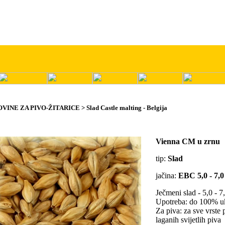
OVINE ZA PIVO-ŽITARICE > Slad Castle malting - Belgija
Vienna CM u zrnu
tip:
Slad
jačina:
EBC 5,0 - 7,0
Ječmeni slad - 5,0 - 
Upotreba: do 100% u
Za piva: za sve vrste 
laganih svijetlih piva