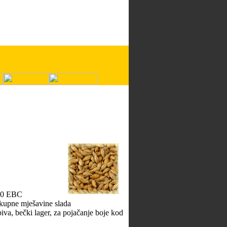
7,0 EBC
kupne mješavine slada
piva, bečki lager, za pojačanje boje kod