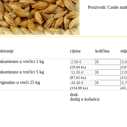
Proizvodi: Castle malt
akiranje
cijena
količina
mlj
akumirano u vrećici 1 kg
(19,44 kn)
(3,0
akumirano u vrećici 5 kg
(87,02 kn)
(15,
riginalno u vreći 25 kg
(334,98 kn)
(43,
dodaj u košaricu