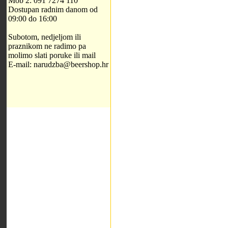
Mob 2: 091 7274 110
Dostupan radnim danom od
09:00 do 16:00
Subotom, nedjeljom ili
praznikom ne radimo pa
molimo slati poruke ili mail
E-mail: narudzba@beershop.hr