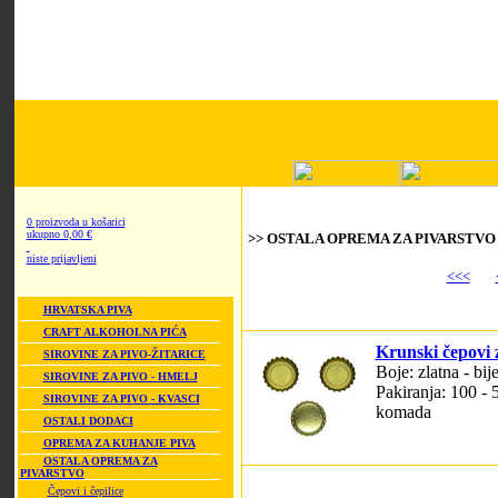
0 proizvoda u košarici
ukupno 0,00 €
>> OSTALA OPREMA ZA PIVARSTVO > Č
niste prijavljeni
<<<
HRVATSKA PIVA
CRAFT ALKOHOLNA PIĆA
Krunski čepovi
SIROVINE ZA PIVO-ŽITARICE
Boje: zlatna - bij
SIROVINE ZA PIVO - HMELJ
Pakiranja: 100 - 
SIROVINE ZA PIVO - KVASCI
komada
OSTALI DODACI
OPREMA ZA KUHANJE PIVA
OSTALA OPREMA ZA
PIVARSTVO
Čepovi i čepilice