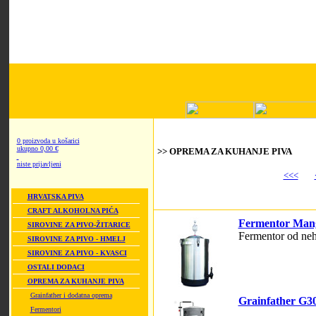
0 proizvoda u košarici
ukupno 0,00 €
>> OPREMA ZA KUHANJE PIVA
niste prijavljeni
<<<
HRVATSKA PIVA
CRAFT ALKOHOLNA PIĆA
Fermentor Mangr
SIROVINE ZA PIVO-ŽITARICE
Fermentor od neh
SIROVINE ZA PIVO - HMELJ
SIROVINE ZA PIVO - KVASCI
OSTALI DODACI
OPREMA ZA KUHANJE PIVA
Grainfather i dodatna oprema
Grainfather G3
Fermentori