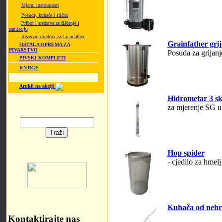
Mjerni instrumenti
Posude, kuhače i slično
Pribor i sredstva za čišćenje i
sanitaciju
Rezervni dijelovi za Grainfather
Grainfather grij
OSTALA OPREMA ZA
PIVARSTVO
Posuda za grijanj
PIVSKI KOMPLETI
KNJIGE
Artikli na akciji
Hidrometar 3 sk
za mjerenje SG u
Hop spider
- cjedilo za hmelj
Kuhača od nehrđ
Kontaktirajte nas