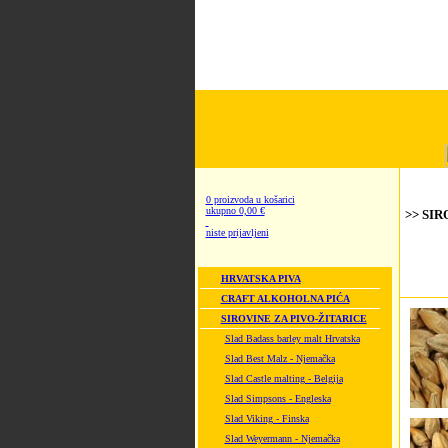
0 proizvoda u košarici
ukupno 0,00 €
>> SIR
niste prijavljeni
HRVATSKA PIVA
CRAFT ALKOHOLNA PIĆA
SIROVINE ZA PIVO-ŽITARICE
Slad Badass barley malt Hrvatska
Slad Best Malz - Njemačka
Slad Castle malting - Belgija
Slad Simpsons - Engleska
Slad Viking - Finska
Slad Weyermann - Njemačka