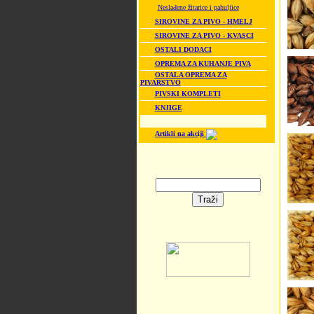
Neslađene žitarice i pahuljice
SIROVINE ZA PIVO - HMELJ
SIROVINE ZA PIVO - KVASCI
OSTALI DODACI
OPREMA ZA KUHANJE PIVA
OSTALA OPREMA ZA
PIVARSTVO
PIVSKI KOMPLETI
KNJIGE
Artikli na akciji