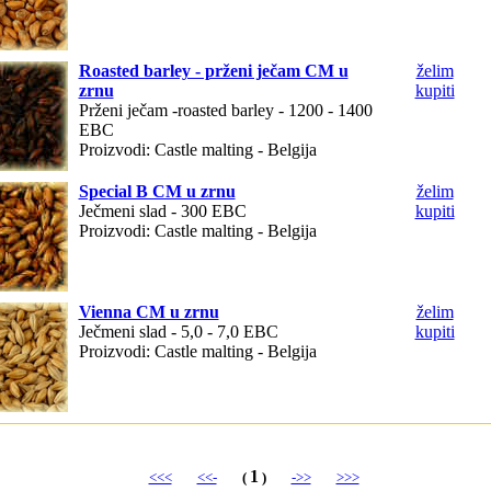
Roasted barley - prženi ječam CM u
želim
zrnu
kupiti
Prženi ječam -roasted barley - 1200 - 1400
EBC
Proizvodi: Castle malting - Belgija
Special B CM u zrnu
želim
Ječmeni slad - 300 EBC
kupiti
Proizvodi: Castle malting - Belgija
Vienna CM u zrnu
želim
Ječmeni slad - 5,0 - 7,0 EBC
kupiti
Proizvodi: Castle malting - Belgija
1
<<<
<<-
(
)
->>
>>>