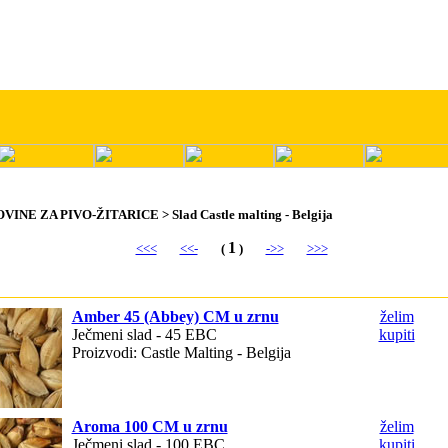
OVINE ZA PIVO-ŽITARICE > Slad Castle malting - Belgija
1
<<<
<<-
(
)
->>
>>>
Amber 45 (Abbey) CM u zrnu
želim
Ječmeni slad - 45 EBC
kupiti
Proizvodi: Castle Malting - Belgija
Aroma 100 CM u zrnu
želim
Ječmeni slad - 100 EBC
kupiti