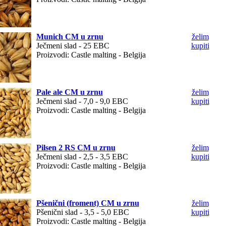
Munich CM u zrnu
želim
Ječmeni slad - 25 EBC
kupiti
Proizvodi: Castle malting - Belgija
Pale ale CM u zrnu
želim
Ječmeni slad - 7,0 - 9,0 EBC
kupiti
Proizvodi: Castle malting - Belgija
Pilsen 2 RS CM u zrnu
želim
Ječmeni slad - 2,5 - 3,5 EBC
kupiti
Proizvodi: Castle malting - Belgija
Pšenični (froment) CM u zrnu
želim
Pšenični slad - 3,5 - 5,0 EBC
kupiti
Proizvodi: Castle malting - Belgija