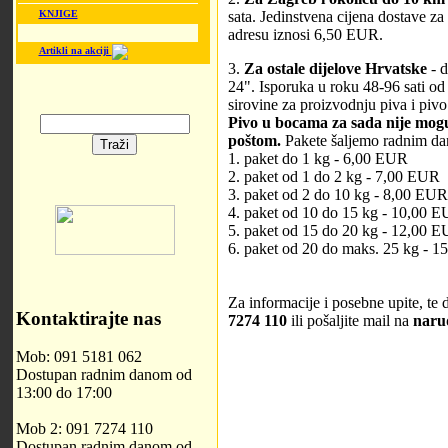
sata. Jedinstvena cijena dostave za 
KNJIGE
adresu iznosi 6,50 EUR.
Artikli na akciji
3.
Za ostale dijelove Hrvatske
- d
24". Isporuka u roku 48-96 sati o
sirovine za proizvodnju piva i pi
Pivo u bocama za sada nije mog
poštom.
Pakete šaljemo radnim dan
1. paket do 1 kg - 6,00 EUR
2. paket od 1 do 2 kg - 7,00 EUR
3. paket od 2 do 10 kg - 8,00 EUR
4. paket od 10 do 15 kg - 10,00 
5. paket od 15 do 20 kg - 12,00 
6. paket od 20 do maks. 25 kg - 
Za informacije i posebne upite, te
Kontaktirajte nas
7274 110
ili pošaljite mail na
naru
Mob: 091 5181 062
Dostupan radnim danom od
13:00 do 17:00
Mob 2: 091 7274 110
Dostupan radnim danom od