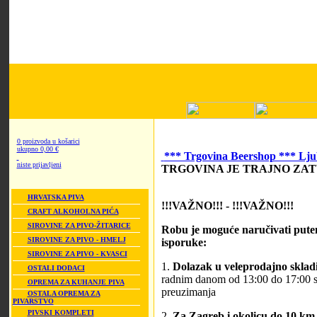
0 proizvoda u košarici
ukupno 0,00 €
*** Trgovina Beershop *** Ljub
niste prijavljeni
TRGOVINA JE TRAJNO ZA
HRVATSKA PIVA
!!!VAŽNO!!! - !!!VAŽNO!!!
CRAFT ALKOHOLNA PIĆA
SIROVINE ZA PIVO-ŽITARICE
Robu je moguće naručivati putem
SIROVINE ZA PIVO - HMELJ
isporuke:
SIROVINE ZA PIVO - KVASCI
1.
Dolazak u veleprodajno skladi
OSTALI DODACI
radnim danom od 13:00 do 17:00 sat
OPREMA ZA KUHANJE PIVA
preuzimanja
OSTALA OPREMA ZA
PIVARSTVO
PIVSKI KOMPLETI
2.
Za Zagreb i okolicu do 10 km