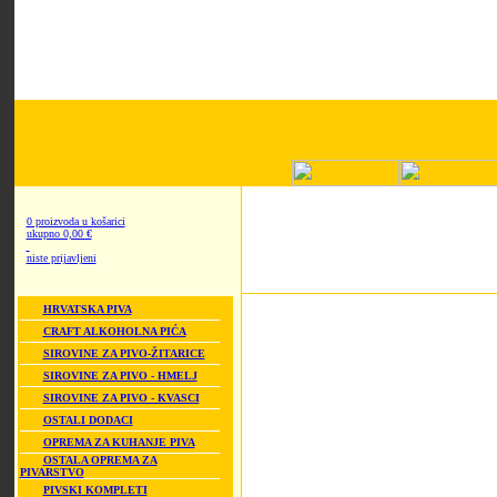
0 proizvoda u košarici
ukupno 0,00 €
niste prijavljeni
HRVATSKA PIVA
CRAFT ALKOHOLNA PIĆA
SIROVINE ZA PIVO-ŽITARICE
SIROVINE ZA PIVO - HMELJ
SIROVINE ZA PIVO - KVASCI
OSTALI DODACI
OPREMA ZA KUHANJE PIVA
OSTALA OPREMA ZA
PIVARSTVO
PIVSKI KOMPLETI